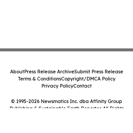
About
Press Release Archive
Submit Press Release
Terms & Conditions
Copyright/DMCA Policy
Privacy Policy
Contact
© 1995-2026 Newsmatics Inc. dba Affinity Group
Publishing & Sustainable Earth Reporter. All Rights
Reserved.
Cookie Settings / Your Privacy Choices