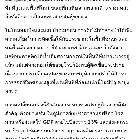
พื้นที่สูงและพื้นที่ใหม่ ขณะที่มลพิษจากพลาสติกสร้างแหล่ง
น้ำขังที่กลายเป็นแหล่งเพาะพันธุ์ของยุง
ในโคลอมเบียและแถบป่าอเมซอน การตัดไม้ทำลายป่าได้เพิ่ม
ความเสี่ยงในการติดเชื้อให้กับประชากรในพื้นที่ชนบทและ
ชนพื้นเมืองอย่างมาก ที่บังกลาเทศ น้ำท่วมและน้ำขังจาก
มลพิษพลาสติกได้ซ้ำเติมสถานการณ์ในพื้นที่ที่เปราะบางอยู่
แล้ว แม้แต่ทางตอนใต้ของยุโรปก็ยังพบผู้ติดเชื้อประปราย
เนื่องจากการเปลี่ยนแปลงของสภาพภูมิอากาศทำให้อัตรา
การรอดชีวิตของยุงสูงขึ้นในพื้นที่ที่ก่อนหน้านี้ไม่มีปัญหายุง
พาหะ
ความเปลี่ยนแปลงนี้ยังส่งผลกระทบทางเศรษฐกิจอย่างมีนัย
สำคัญ ตัวอย่างเช่น ในภูมิภาคซับ-ซาฮาราแอฟริกา โรค
มาลาเรียส่งผลให้ GDP หายไปปีละราว 1.3% และส่งผลกระ
ทบเป็นลูกโซ่ต่อระบบสาธารณสุข ผลผลิตแรงงาน และการ